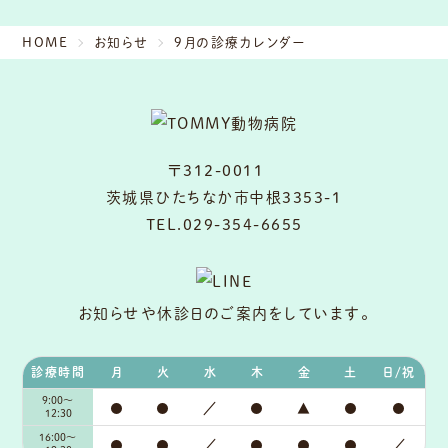
HOME
お知らせ
9月の診療カレンダー
〒312-0011
茨城県ひたちなか市中根3353-1
TEL.029-354-6655
お知らせや休診日のご案内をしています。
診療時間
月
火
水
木
金
土
日/祝
9:00～
●
●
／
●
▲
●
●
12:30
16:00～
●
●
／
●
●
●
／